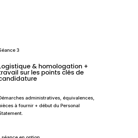
Séance 3
Logistique & homologation +
travail sur les points clés de
candidature
Démarches administratives, équivalences,
pièces à fournir + début du Personal
Statement.
1 séance en option