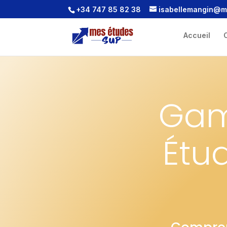
+34 747 85 82 38
isabellemangin@
Accueil
C
Gam
Étu