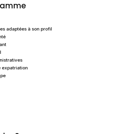
e gamme
es adaptées à son profil
nté
ant
l
istratives
e expatriation
ape