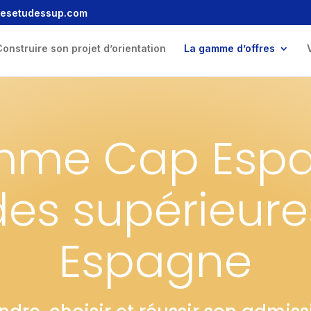
mesetudessup.com
onstruire son projet d’orientation
La gamme d’offres
me Cap Esp
des supérieure
Espagne